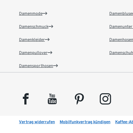
Damenmode
Damenbluse
Damenschmuck
Damenunter
Damenkleider
Damenhose
Damenpullover
Damenschuh
Damensporthosen
facebook
youtube
pinterest
instagram
Vertrag widerrufen
Mobilfunkvertrag kündigen
Kaffee-A