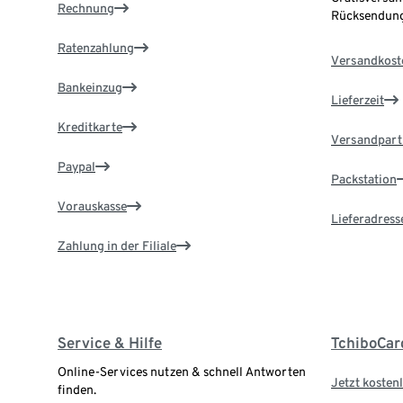
Rechnung
Rücksendung
Ratenzahlung
Versandkost
Bankeinzug
Lieferzeit
Kreditkarte
Versandpart
Paypal
Packstation
Vorauskasse
Lieferadress
Zahlung in der Filiale
Service & Hilfe
TchiboCar
Online-Services nutzen & schnell Antworten
Jetzt kostenl
finden.