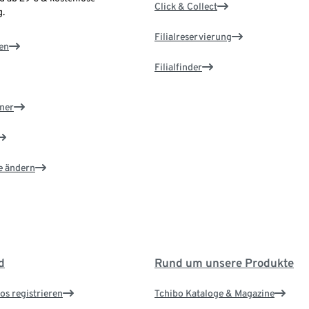
Click & Collect
.
Filialreservierung
en
Filialfinder
ner
e ändern
d
Rund um unsere Produkte
os registrieren
Tchibo Kataloge & Magazine