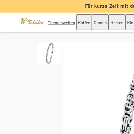
Für kurze Zeit mit d
Themenwelten
Kaffee
Damen
Herren
Kin