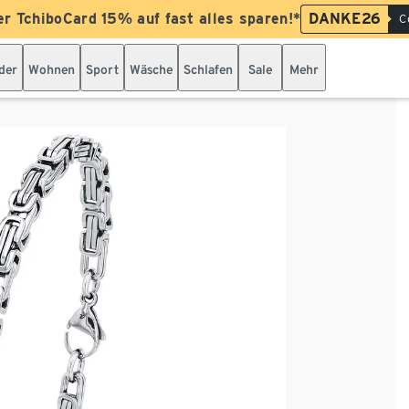
er TchiboCard 15% auf fast alles sparen!*
DANKE26
C
der
Wohnen
Sport
Wäsche
Schlafen
Sale
Mehr