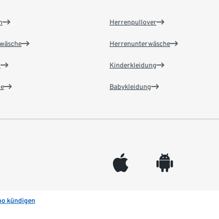
n
Herrenpullover
wäsche
Herrenunterwäsche
n
Kinderkleidung
e
Babykleidung
appleinc
android
bo kündigen