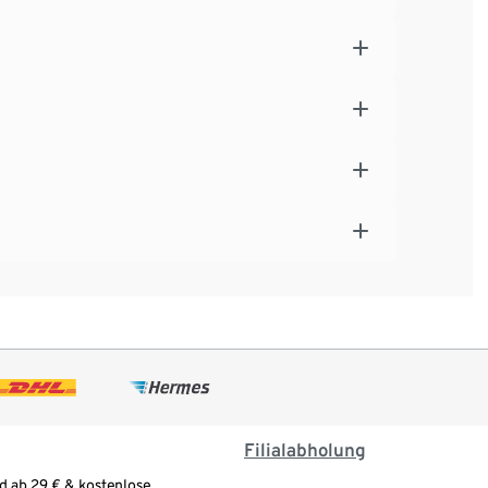
Filialabholung
d ab 29 € & kostenlose