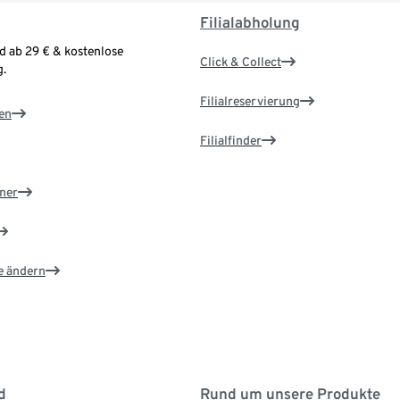
Filialabholung
d ab 29 € & kostenlose
Click & Collect
.
Filialreservierung
en
Filialfinder
ner
e ändern
d
Rund um unsere Produkte