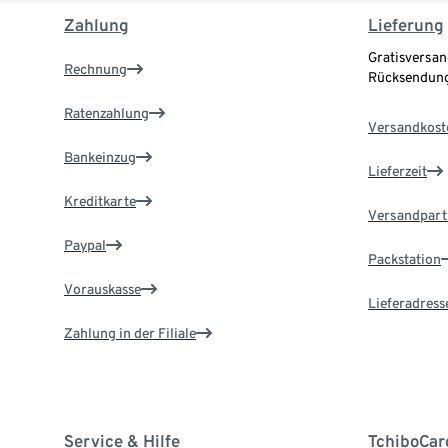
Zahlung
Lieferung
Gratisversan
Rechnung
Rücksendung
Ratenzahlung
Versandkost
Bankeinzug
Lieferzeit
Kreditkarte
Versandpart
Paypal
Packstation
Vorauskasse
Lieferadress
Zahlung in der Filiale
Service & Hilfe
TchiboCar