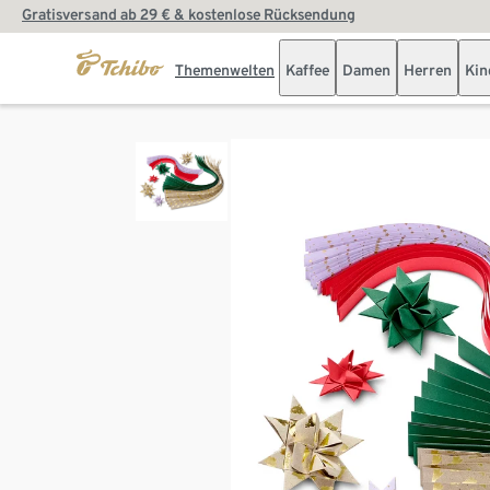
Gratisversand ab 29 € & kostenlose Rücksendung
Themenwelten
Kaffee
Damen
Herren
Kin