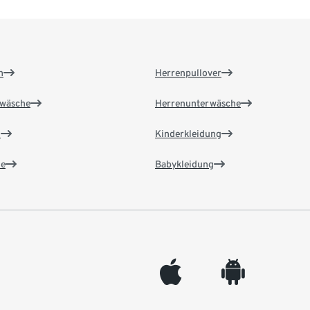
n
Herrenpullover
wäsche
Herrenunterwäsche
n
Kinderkleidung
e
Babykleidung
appleinc
android