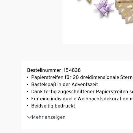
Bestellnummer: 154838
Papierstreifen für 20 dreidimensionale Ster
Bastelspaß in der Adventszeit
Dank fertig zugeschnittener Papierstreifen s
Für eine individuelle Weihnachtsdekoration 
Beidseitig bedruckt
80 Papierstreifen in 4 verschiedenen Farbe
Mehr anzeigen
2 verschiedene Sterngrößen
10 kleine Papiersterne mit einem Ø von ca. 4