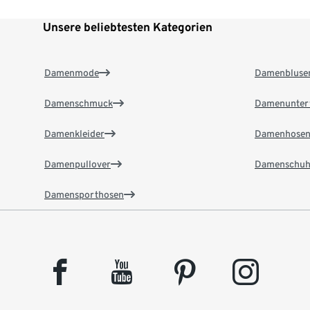
Unsere beliebtesten Kategorien
Damenmode
Damenbluse
Damenschmuck
Damenunter
Damenkleider
Damenhose
Damenpullover
Damenschuh
Damensporthosen
facebook
youtube
pinterest
instagram