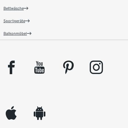
Bettwäsche
Sportgeräte
Balkonmöbel
facebook
youtube
pinterest
instagram
appleinc
android