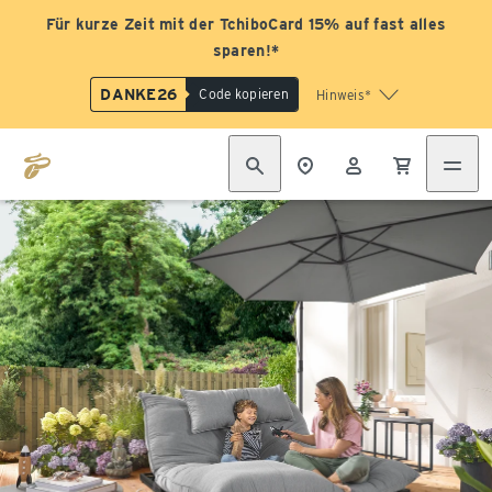
Für kurze Zeit mit der TchiboCard 15% auf fast alles
sparen!*
DANKE26
Code kopieren
Hinweis*