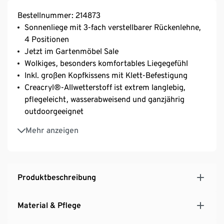
Bestellnummer: 214873
Sonnenliege mit 3-fach verstellbarer Rückenlehne,
4 Positionen
Jetzt im Gartenmöbel Sale
Wolkiges, besonders komfortables Liegegefühl
Inkl. großen Kopfkissens mit Klett-Befestigung
Creacryl®-Allwetterstoff ist extrem langlebig,
pflegeleicht, wasserabweisend und ganzjährig
outdoorgeeignet
Creacryl®-Kissenbezug abziehbar und bei 30 °C
Mehr anzeigen
waschbar
Gestell aus rostresistentem Aluminium, langlebig
und pflegeleicht
UV- und witterungsbeständig
Produktbeschreibung
Material & Pflege