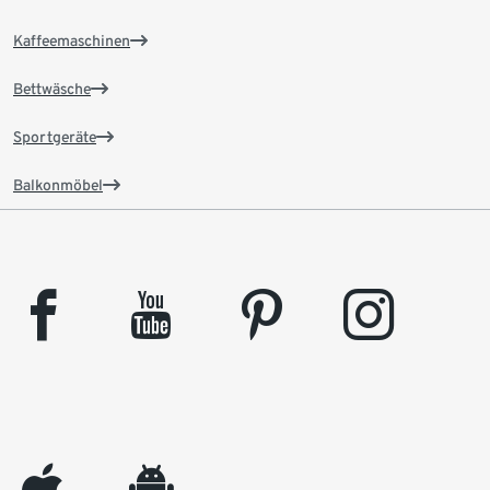
Kaffeemaschinen
Bettwäsche
Sportgeräte
Balkonmöbel
facebook
youtube
pinterest
instagram
appleinc
android