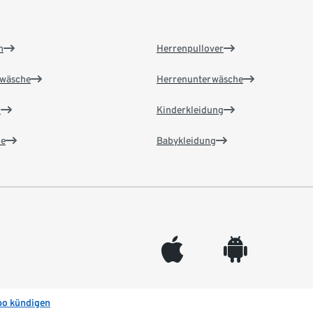
n
Herrenpullover
wäsche
Herrenunterwäsche
n
Kinderkleidung
e
Babykleidung
appleinc
android
bo kündigen