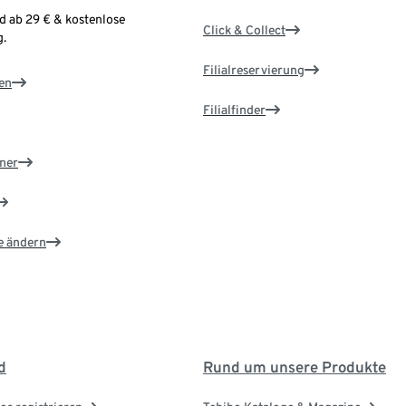
d ab 29 € & kostenlose
Click & Collect
.
Filialreservierung
en
Filialfinder
ner
e ändern
d
Rund um unsere Produkte