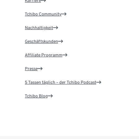
Karriere
Tchibo Community
Nachhaltigkeit
Geschäftskunden
Affiliate Programm
Presse
5 Tassen täglich – der Tchibo Podcast
Tchibo Blog