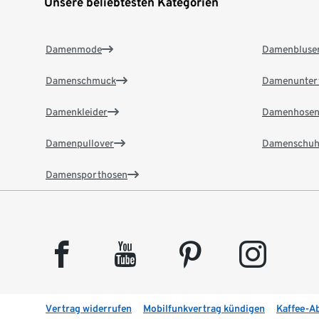
Unsere beliebtesten Kategorien
Damenmode
Damenbluse
Damenschmuck
Damenunter
Damenkleider
Damenhose
Damenpullover
Damenschuh
Damensporthosen
facebook
youtube
pinterest
instagram
Vertrag widerrufen
Mobilfunkvertrag kündigen
Kaffee-A