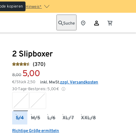
ode kopieren
Hinweis*
Suche
2 Slipboxer
(370)
5,00
8,00
€/Stück
2,50
inkl. MwSt.
zzgl. Versandkosten
30-Tage-Bestpreis:
5,00
€
S/4
M/5
L/6
XL/7
XXL/8
Richtige Größe ermitteln