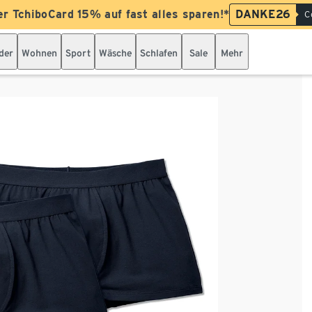
er TchiboCard 15% auf fast alles sparen!*
DANKE26
C
der
Wohnen
Sport
Wäsche
Schlafen
Sale
Mehr