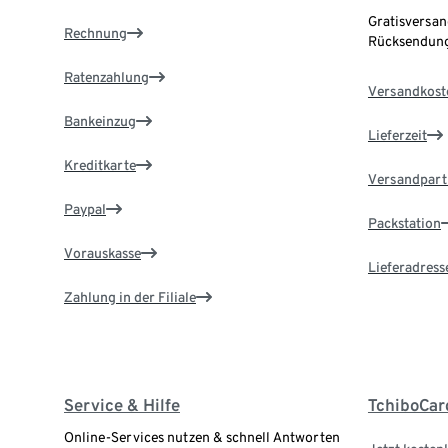
Gratisversan
Rechnung
Rücksendung
Ratenzahlung
Versandkost
Bankeinzug
Lieferzeit
Kreditkarte
Versandpart
Paypal
Packstation
Vorauskasse
Lieferadress
Zahlung in der Filiale
Service & Hilfe
TchiboCar
Online-Services nutzen & schnell Antworten