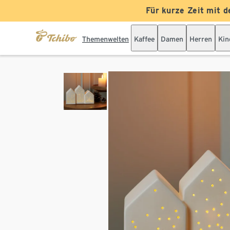
Für kurze Zeit mit d
Themenwelten
Kaffee
Damen
Herren
Kin