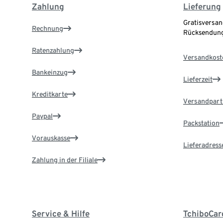
Zahlung
Lieferung
Gratisversan
Rechnung
Rücksendung
Ratenzahlung
Versandkost
Bankeinzug
Lieferzeit
Kreditkarte
Versandpart
Paypal
Packstation
Vorauskasse
Lieferadress
Zahlung in der Filiale
Service & Hilfe
TchiboCar