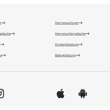
n
Herrenpullover
wäsche
Herrenunterwäsche
n
Kinderkleidung
e
Babykleidung
gram
appleinc
android