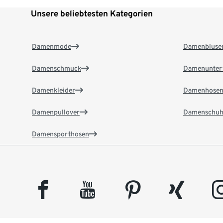
Unsere beliebtesten Kategorien
Damenmode
Damenbluse
Damenschmuck
Damenunter
Damenkleider
Damenhose
Damenpullover
Damenschuh
Damensporthosen
facebook
youtube
pinterest
xing
insta