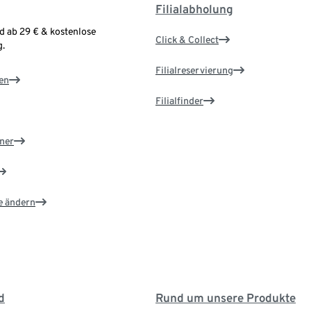
Filialabholung
d ab 29 € & kostenlose
Click & Collect
.
Filialreservierung
en
Filialfinder
ner
e ändern
d
Rund um unsere Produkte