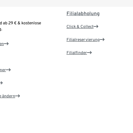
Filialabholung
d ab 29 € & kostenlose
Click & Collect
.
Filialreservierung
en
Filialfinder
ner
e ändern