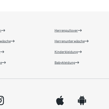
n
Herrenpullover
wäsche
Herrenunterwäsche
n
Kinderkleidung
e
Babykleidung
gram
appleinc
android