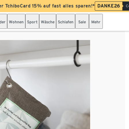
er TchiboCard 15% auf fast alles sparen!*
DANKE26
C
der
Wohnen
Sport
Wäsche
Schlafen
Sale
Mehr