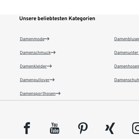
Unsere beliebtesten Kategorien
Damenmode
Damenbluse
Damenschmuck
Damenunter
Damenkleider
Damenhose
Damenpullover
Damenschuh
Damensporthosen
facebook
youtube
pinterest
xing
insta