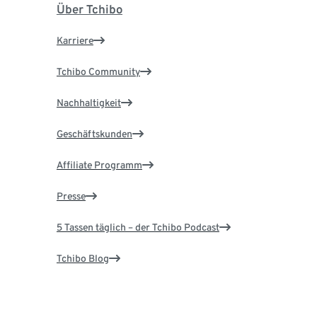
Über Tchibo
Karriere
Tchibo Community
Nachhaltigkeit
Geschäftskunden
Affiliate Programm
Presse
5 Tassen täglich – der Tchibo Podcast
Tchibo Blog