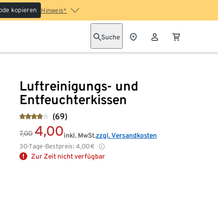
ode kopieren
Hinweis*
Suche
Luftreinigungs- und
Entfeuchterkissen
(69)
4,00
7,00
inkl. MwSt.
zzgl. Versandkosten
30-Tage-Bestpreis:
4,00
€
Zur Zeit nicht verfügbar