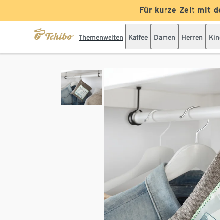
Für kurze Zeit mit d
Themenwelten
Kaffee
Damen
Herren
Kin