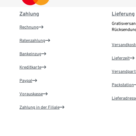
Zahlung
Lieferung
Gratisversan
Rechnung
Rücksendung
Ratenzahlung
Versandkost
Bankeinzug
Lieferzeit
Kreditkarte
Versandpart
Paypal
Packstation
Vorauskasse
Lieferadress
Zahlung in der Filiale