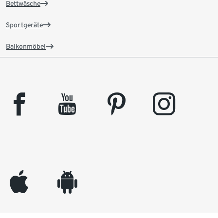
Bettwäsche
Sportgeräte
Balkonmöbel
facebook
youtube
pinterest
instagram
appleinc
android