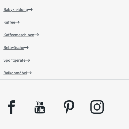
Babykleidung
Kaffee
Kaffeemaschinen
Bettwäsche
Sportgeräte
Balkonmöbel
facebook
youtube
pinterest
instagram