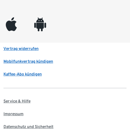
appleinc
android
Vertrag widerrufen
Mobilfunkvertrag kündigen
Kaffee-Abo kündigen
Service & Hilfe
Impressum
Datenschutz und Sicherheit