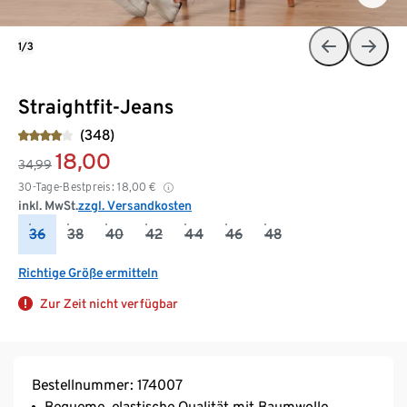
1/3
Straightfit-Jeans
(348)
18,00
34,99
30-Tage-Bestpreis:
18,00
€
inkl. MwSt.
zzgl. Versandkosten
36
38
40
42
44
46
48
Richtige Größe ermitteln
Zur Zeit nicht verfügbar
Bestellnummer: 174007
Bequeme, elastische Qualität mit Baumwolle