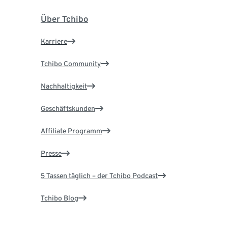
Über Tchibo
Karriere
Tchibo Community
Nachhaltigkeit
Geschäftskunden
Affiliate Programm
Presse
5 Tassen täglich – der Tchibo Podcast
Tchibo Blog