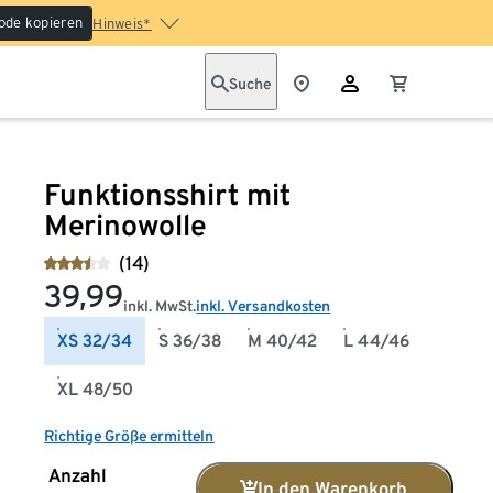
ode kopieren
Hinweis*
Suche
Funktionsshirt mit
Merinowolle
(14)
39,99
inkl. MwSt.
inkl. Versandkosten
XS 32/34
S 36/38
M 40/42
L 44/46
XL 48/50
Richtige Größe ermitteln
Anzahl
In den Warenkorb