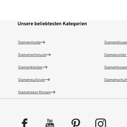
Unsere beliebtesten Kategorien
Damenmode
Damenbluse
Damenschmuck
Damenunter
Damenkleider
Damenhose
Damenpullover
Damenschuh
Damensporthosen
facebook
youtube
pinterest
instagram