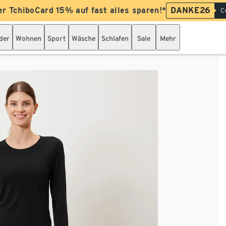
er TchiboCard 15% auf fast alles sparen!*
DANKE26
C
der
Wohnen
Sport
Wäsche
Schlafen
Sale
Mehr