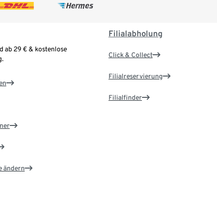
Filialabholung
d ab 29 € & kostenlose
Click & Collect
.
Filialreservierung
en
Filialfinder
ner
e ändern