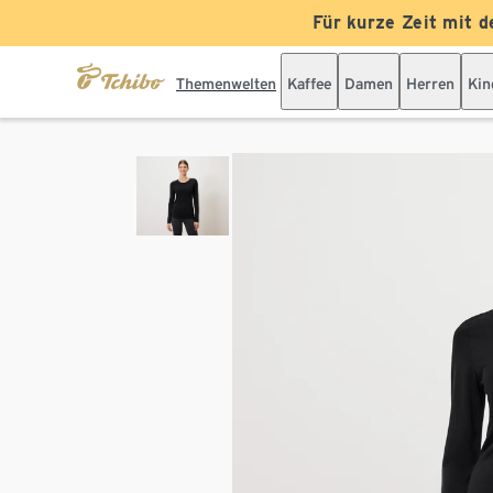
Für kurze Zeit mit d
Themenwelten
Kaffee
Damen
Herren
Kin