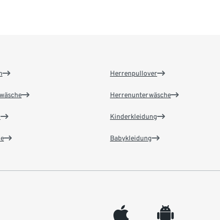
n
Herrenpullover
wäsche
Herrenunterwäsche
n
Kinderkleidung
e
Babykleidung
appleinc
android