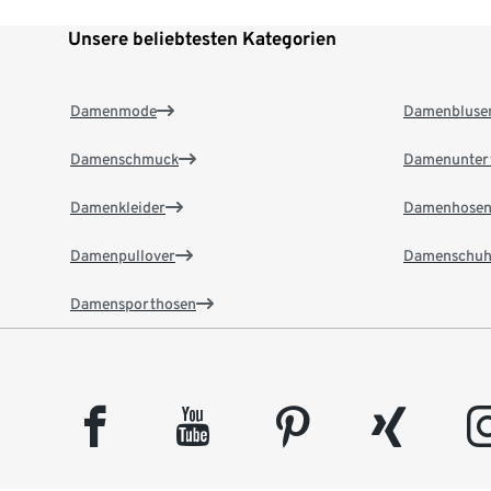
Unsere beliebtesten Kategorien
Damenmode
Damenbluse
Damenschmuck
Damenunter
Damenkleider
Damenhose
Damenpullover
Damenschuh
Damensporthosen
facebook
youtube
pinterest
xing
insta