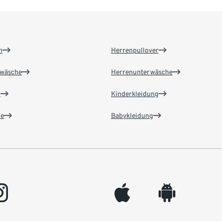
n
Herrenpullover
wäsche
Herrenunterwäsche
n
Kinderkleidung
e
Babykleidung
gram
appleinc
android