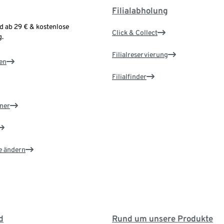
Filialabholung
d ab 29 € & kostenlose
Click & Collect
.
Filialreservierung
en
Filialfinder
ner
e ändern
d
Rund um unsere Produkte