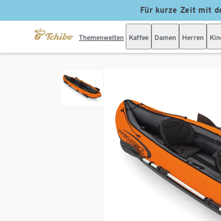
Für kurze Zeit mit d
Themenwelten
Kaffee
Damen
Herren
Kin