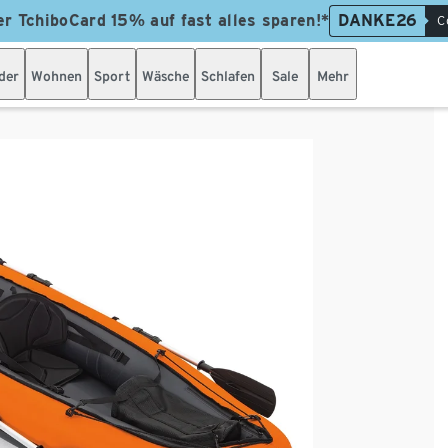
er TchiboCard 15% auf fast alles sparen!*
DANKE26
C
der
Wohnen
Sport
Wäsche
Schlafen
Sale
Mehr