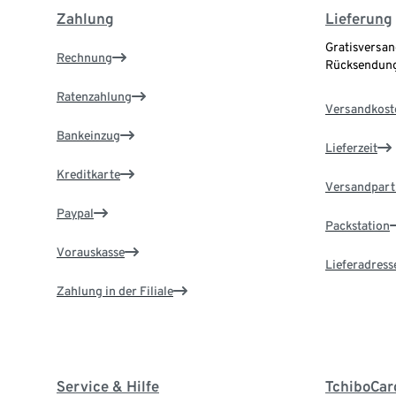
Zahlung
Lieferung
Gratisversan
Rechnung
Rücksendung
Ratenzahlung
Versandkost
Bankeinzug
Lieferzeit
Kreditkarte
Versandpart
Paypal
Packstation
Vorauskasse
Lieferadress
Zahlung in der Filiale
Service & Hilfe
TchiboCar