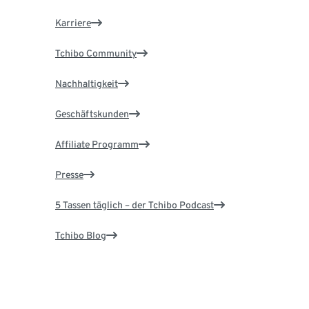
Karriere
Tchibo Community
Nachhaltigkeit
Geschäftskunden
Affiliate Programm
Presse
5 Tassen täglich – der Tchibo Podcast
Tchibo Blog