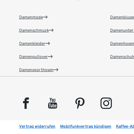
Damenmode
Damenbluse
Damenschmuck
Damenunter
Damenkleider
Damenhose
Damenpullover
Damenschuh
Damensporthosen
facebook
youtube
pinterest
instagram
Vertrag widerrufen
Mobilfunkvertrag kündigen
Kaffee-A