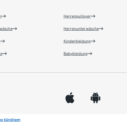
n
Herrenpullover
wäsche
Herrenunterwäsche
n
Kinderkleidung
e
Babykleidung
appleinc
android
bo kündigen