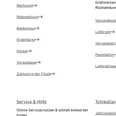
Gratisversan
Rechnung
Rücksendung
Ratenzahlung
Versandkost
Bankeinzug
Lieferzeit
Kreditkarte
Versandpart
Paypal
Packstation
Vorauskasse
Lieferadress
Zahlung in der Filiale
Service & Hilfe
TchiboCar
Online-Services nutzen & schnell Antworten
Jetzt kostenl
finden.