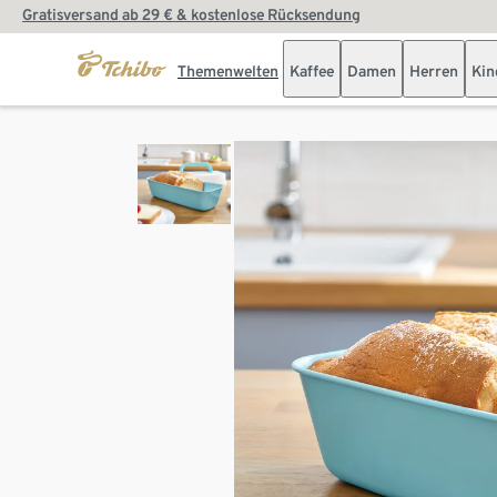
Gratisversand ab 29 € & kostenlose Rücksendung
Themenwelten
Kaffee
Damen
Herren
Kin