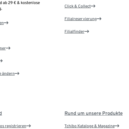
d ab 29 € & kostenlose
Click & Collect
.
Filialreservierung
en
Filialfinder
ner
e ändern
d
Rund um unsere Produkte
os registrieren
Tchibo Kataloge & Magazine