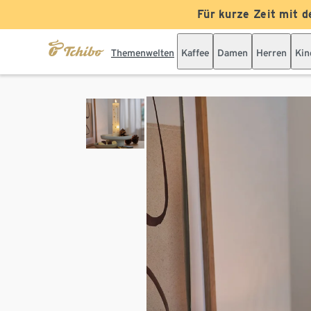
Für kurze Zeit mit d
Themenwelten
Kaffee
Damen
Herren
Kin