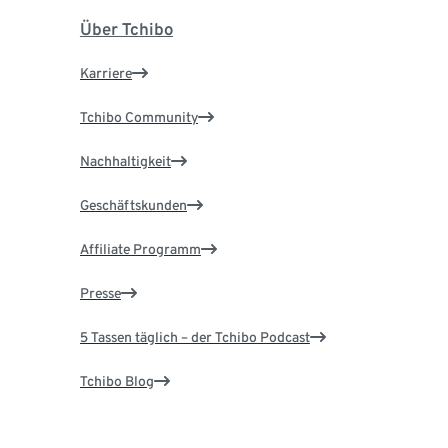
Über Tchibo
Karriere
Tchibo Community
Nachhaltigkeit
Geschäftskunden
Affiliate Programm
Presse
5 Tassen täglich – der Tchibo Podcast
Tchibo Blog