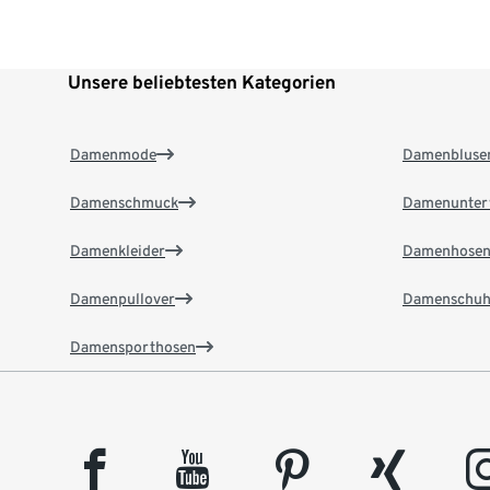
Unsere beliebtesten Kategorien
Damenmode
Damenbluse
Damenschmuck
Damenunter
Damenkleider
Damenhose
Damenpullover
Damenschuh
Damensporthosen
facebook
youtube
pinterest
xing
insta