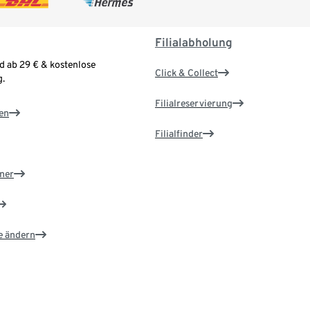
Filialabholung
d ab 29 € & kostenlose
Click & Collect
.
Filialreservierung
en
Filialfinder
ner
e ändern