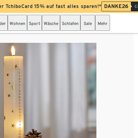
er TchiboCard 15% auf fast alles sparen!*
DANKE26
C
der
Wohnen
Sport
Wäsche
Schlafen
Sale
Mehr