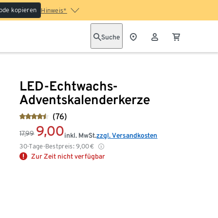
ode kopieren
Hinweis*
Suche
LED-Echtwachs-
Adventskalenderkerze
(76)
9,00
17,99
inkl. MwSt.
zzgl. Versandkosten
30-Tage-Bestpreis:
9,00
€
Zur Zeit nicht verfügbar