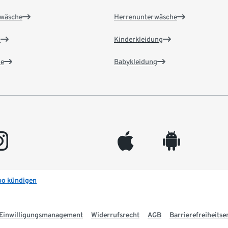
wäsche
Herrenunterwäsche
n
Kinderkleidung
e
Babykleidung
gram
appleinc
android
bo kündigen
Einwilligungsmanagement
Widerrufsrecht
AGB
Barrierefreiheitse