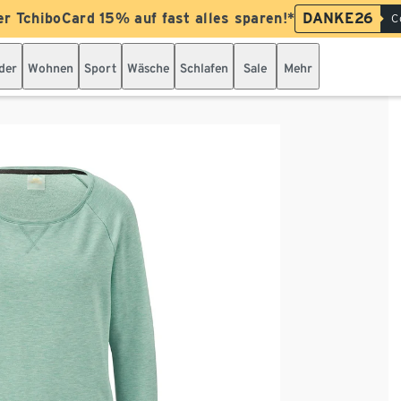
er TchiboCard 15% auf fast alles sparen!*
DANKE26
C
der
Wohnen
Sport
Wäsche
Schlafen
Sale
Mehr