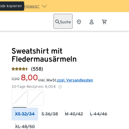
ode kopieren
Hinweis*
Suche
Sweatshirt mit
Fledermausärmeln
(558)
8,00
11,99
inkl. MwSt.
zzgl. Versandkosten
30-Tage-Bestpreis:
8,00
€
XS 32/34
S 36/38
M 40/42
L 44/46
XL 48/50