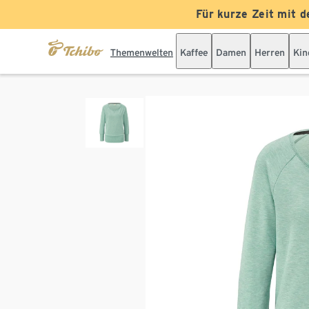
Für kurze Zeit mit d
Themenwelten
Kaffee
Damen
Herren
Kin