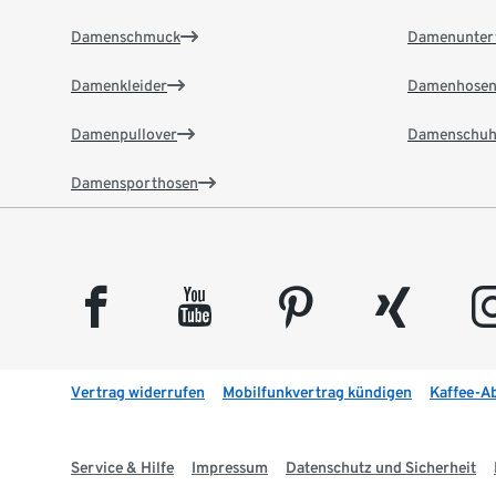
Damenschmuck
Damenunter
Damenkleider
Damenhose
Damenpullover
Damenschuh
Damensporthosen
facebook
youtube
pinterest
xing
insta
Vertrag widerrufen
Mobilfunkvertrag kündigen
Kaffee-A
Service & Hilfe
Impressum
Datenschutz und Sicherheit