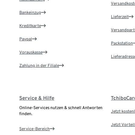
Versandkost
Bankeinzug
Lieferzeit
Kreditkarte
Versandpart
Paypal
Packstation
Vorauskasse
Lieferadress
Zahlung in der Filiale
Service & Hilfe
TchiboCar
Online-Services nutzen & schnell Antworten
Jetzt kostenl
finden.
Jetzt Vortei
Service-Bereich