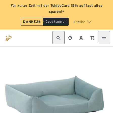
Für kurze Zeit mit der TchiboCard 15% auf fast alles
sparen!*
DANKE26
Code kopieren
Hinweis*