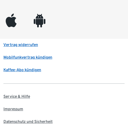
appleinc
android
Vertrag widerrufen
Mobilfunkvertrag kündigen
Kaffee-Abo kündigen
Service & Hilfe
Impressum
Datenschutz und Sicherheit