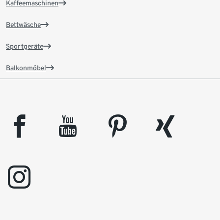
Kaffeemaschinen
Bettwäsche
Sportgeräte
Balkonmöbel
facebook
youtube
pinterest
xing
instagram