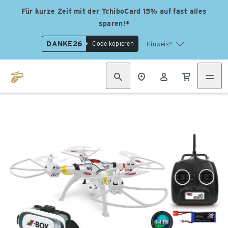
Für kurze Zeit mit der TchiboCard 15% auf fast alles
sparen!*
DANKE26
Code kopieren
Hinweis*