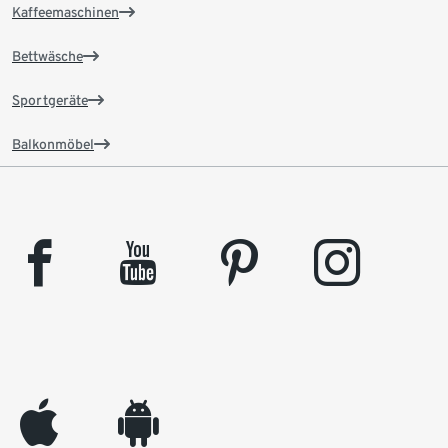
Kaffeemaschinen
Bettwäsche
Sportgeräte
Balkonmöbel
facebook
youtube
pinterest
instagram
appleinc
android