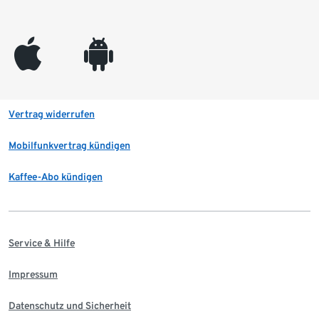
appleinc
android
Vertrag widerrufen
Mobilfunkvertrag kündigen
Kaffee-Abo kündigen
Service & Hilfe
Impressum
Datenschutz und Sicherheit