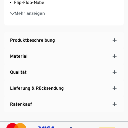
Flip-Flop-Nabe
Riser-Bar-Lenker
Mehr anzeigen
»Aero«-Hohlprofilfelgen aus Aluminium
»Thickslick«-Bereifung von WTB
Exklusives Modell für Tchibo
Produktbeschreibung
Material
Qualität
Lieferung & Rücksendung
Ratenkauf