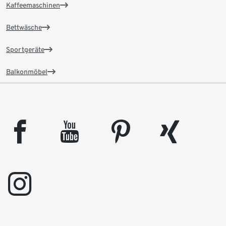
Kaffeemaschinen
Bettwäsche
Sportgeräte
Balkonmöbel
facebook
youtube
pinterest
xing
instagram