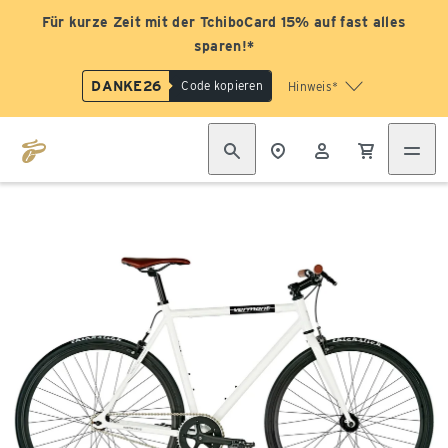
Für kurze Zeit mit der TchiboCard 15% auf fast alles
sparen!*
DANKE26
Code kopieren
Hinweis*