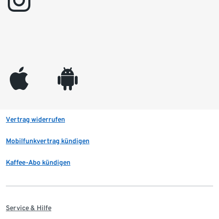
instagram
appleinc
android
Vertrag widerrufen
Mobilfunkvertrag kündigen
Kaffee-Abo kündigen
Service & Hilfe