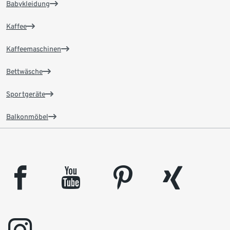
Babykleidung
Kaffee
Kaffeemaschinen
Bettwäsche
Sportgeräte
Balkonmöbel
facebook
youtube
pinterest
xing