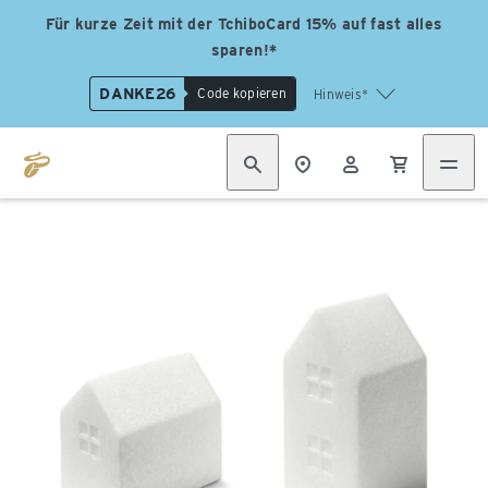
Für kurze Zeit mit der TchiboCard 15% auf fast alles
sparen!*
DANKE26
Code kopieren
Hinweis*