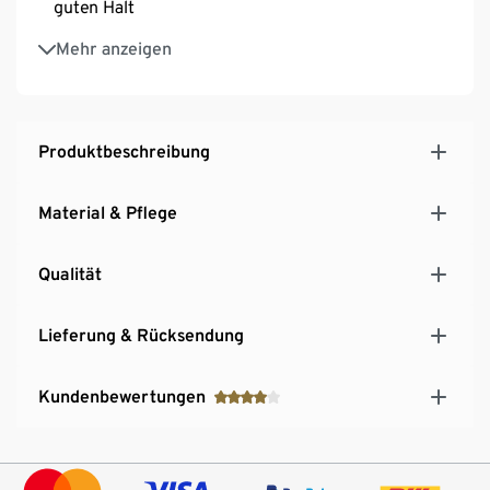
guten Halt
Mit hochwertigem Markenelasthan für
Mehr anzeigen
Langlebigkeit und hohe Waschbeständigkeit
Längenverstellbare Träger
3-fach verstellbarer SoftSeal®-Häkchenverschluss
Produktbeschreibung
Material & Pflege
Qualität
Lieferung & Rücksendung
Kundenbewertungen