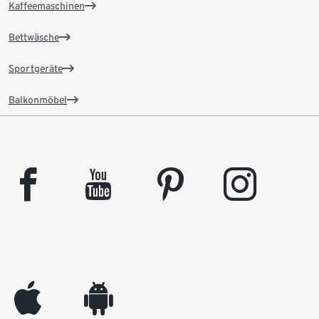
Kaffeemaschinen
Bettwäsche
Sportgeräte
Balkonmöbel
facebook
youtube
pinterest
instagram
appleinc
android