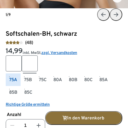
1/9
Softschalen-BH, schwarz
(48)
14,99
inkl. MwSt.
zzgl. Versandkosten
75A
75B
75C
80A
80B
80C
85A
85B
85C
Richtige Größe ermitteln
Anzahl
In den Warenkorb