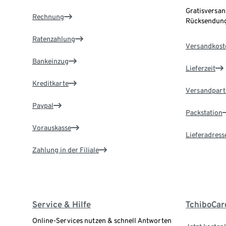
Gratisversan
Rechnung
Rücksendung
Ratenzahlung
Versandkost
Bankeinzug
Lieferzeit
Kreditkarte
Versandpart
Paypal
Packstation
Vorauskasse
Lieferadress
Zahlung in der Filiale
Service & Hilfe
TchiboCar
Online-Services nutzen & schnell Antworten