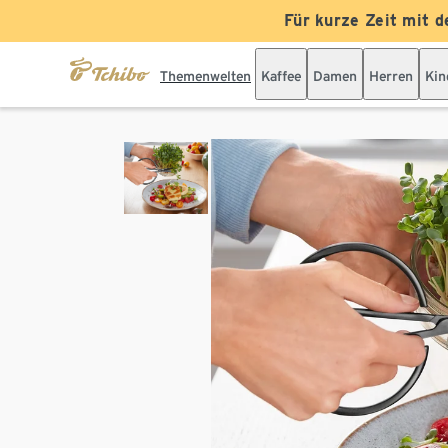
Für kurze Zeit mit d
Themenwelten
Kaffee
Damen
Herren
Kin