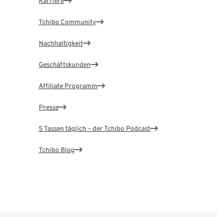
Karriere
Tchibo Community
Nachhaltigkeit
Geschäftskunden
Affiliate Programm
Presse
5 Tassen täglich – der Tchibo Podcast
Tchibo Blog