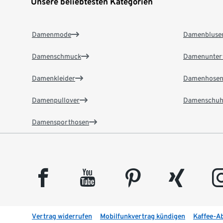
Unsere beliebtesten Kategorien
Damenmode
Damenbluse
Damenschmuck
Damenunter
Damenkleider
Damenhose
Damenpullover
Damenschuh
Damensporthosen
facebook
youtube
pinterest
xing
insta
Vertrag widerrufen
Mobilfunkvertrag kündigen
Kaffee-A