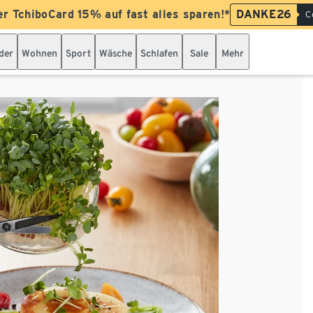
er TchiboCard 15% auf fast alles sparen!*
DANKE26
C
der
Wohnen
Sport
Wäsche
Schlafen
Sale
Mehr