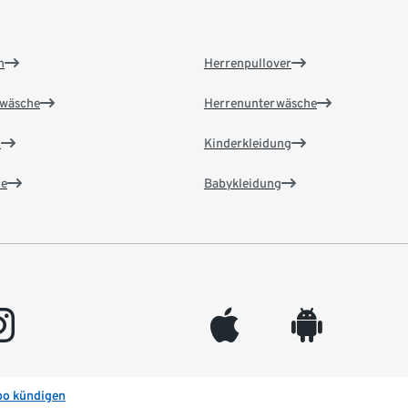
n
Herrenpullover
wäsche
Herrenunterwäsche
n
Kinderkleidung
e
Babykleidung
gram
appleinc
android
bo kündigen