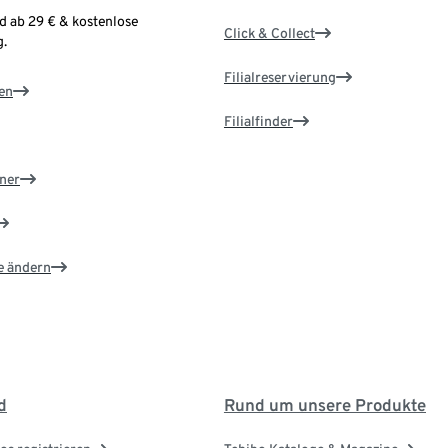
d ab 29 € & kostenlose
Click & Collect
.
Filialreservierung
en
Filialfinder
ner
e ändern
d
Rund um unsere Produkte