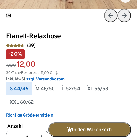
1/4
Flanell-Relaxhose
(29)
-20%
12,00
19,99
30-Tage-Bestpreis:
15,00
€
inkl. MwSt.
zzgl. Versandkosten
S 44/46
M 48/50
L 52/54
XL 56/58
XXL 60/62
Richtige Größe ermitteln
Anzahl
In den Warenkorb