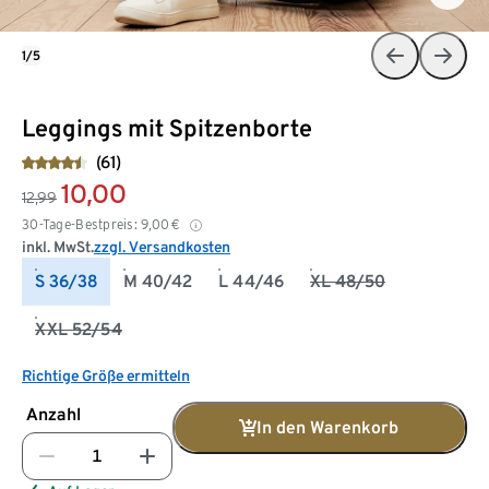
1/5
Leggings mit Spitzenborte
(61)
10,00
12,99
30-Tage-Bestpreis:
9,00
€
inkl. MwSt.
zzgl. Versandkosten
S 36/38
M 40/42
L 44/46
XL 48/50
XXL 52/54
Richtige Größe ermitteln
Anzahl
In den Warenkorb