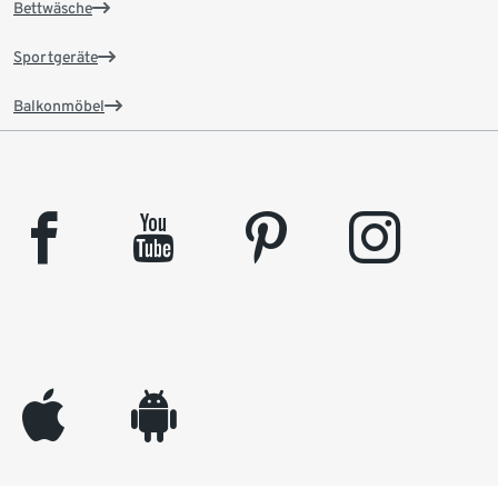
Bettwäsche
Sportgeräte
Balkonmöbel
facebook
youtube
pinterest
instagram
appleinc
android