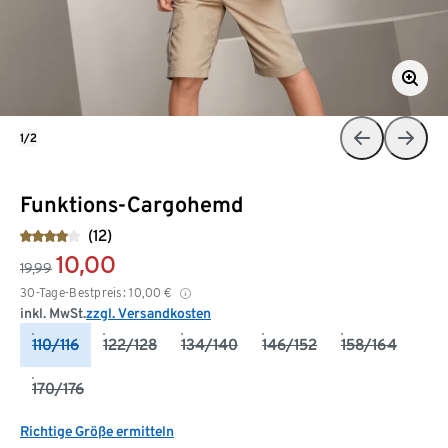
1/2
Funktions-Cargohemd
(12)
10,00
19,99
30-Tage-Bestpreis:
10,00
€
inkl. MwSt.
zzgl. Versandkosten
110/116
122/128
134/140
146/152
158/164
170/176
Richtige Größe ermitteln