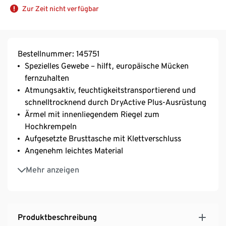
Zur Zeit nicht verfügbar
Bestellnummer: 145751
Spezielles Gewebe – hilft, europäische Mücken
fernzuhalten
Atmungsaktiv, feuchtigkeitstransportierend und
schnelltrocknend durch DryActive Plus-Ausrüstung
Ärmel mit innenliegendem Riegel zum
Hochkrempeln
Aufgesetzte Brusttasche mit Klettverschluss
Angenehm leichtes Material
2 Tragevarianten: geschlossen als Hemd, geöffnet
Mehr anzeigen
als Jackenersatz
Lässiges Freizeithemd – kombinierbar mit vielen
Outfits
Produktbeschreibung