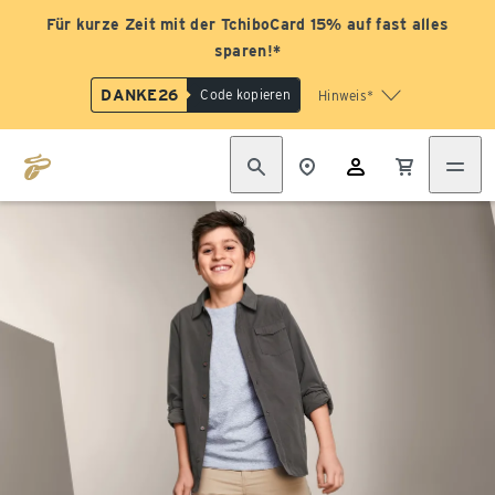
Für kurze Zeit mit der TchiboCard 15% auf fast alles
sparen!*
DANKE26
Code kopieren
Hinweis*