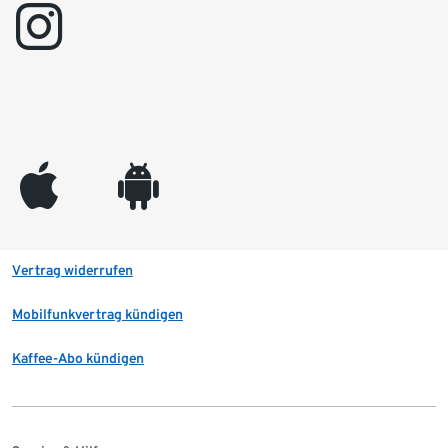
instagram
appleinc
android
Vertrag widerrufen
Mobilfunkvertrag kündigen
Kaffee-Abo kündigen