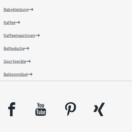
Babykleidung
Kaffee
Kaffeemaschinen
Bettwäsche
Sportgeräte
Balkonmöbel
facebook
youtube
pinterest
xing