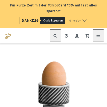
Für kurze Zeit mit der TchiboCard 15% auf fast alles
sparen!*
DANKE26
Code kopieren
Hinweis*