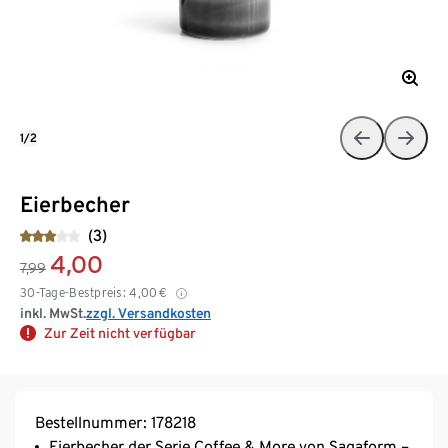
1/2
Eierbecher
(3)
4,00
7,99
30-Tage-Bestpreis:
4,00
€
inkl. MwSt.
zzgl. Versandkosten
Zur Zeit nicht verfügbar
Bestellnummer: 178218
Eierbecher der Serie Coffee & More von Sagaform –