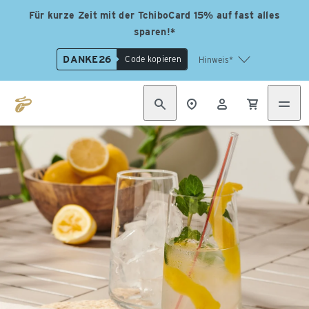
Für kurze Zeit mit der TchiboCard 15% auf fast alles
sparen!*
DANKE26
Code kopieren
Hinweis*