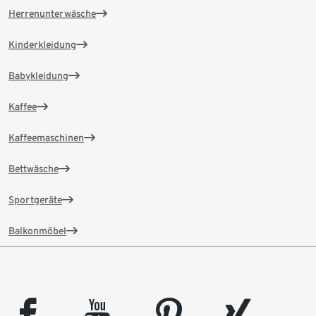
Herrenunterwäsche
Kinderkleidung
Babykleidung
Kaffee
Kaffeemaschinen
Bettwäsche
Sportgeräte
Balkonmöbel
facebook
youtube
pinterest
xing