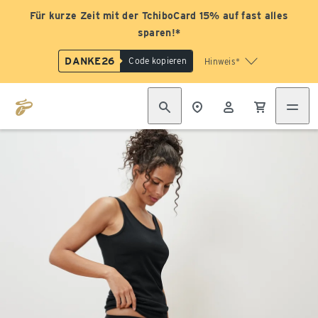
Für kurze Zeit mit der TchiboCard 15% auf fast alles
sparen!*
DANKE26
Code kopieren
Hinweis*