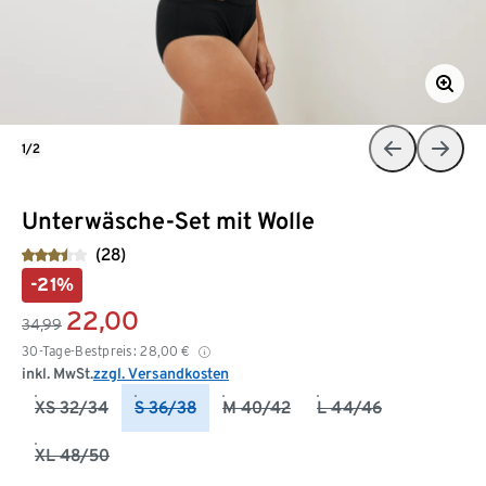
1/2
Unterwäsche-Set mit Wolle
(28)
-21%
22,00
34,99
30-Tage-Bestpreis:
28,00
€
inkl. MwSt.
zzgl. Versandkosten
XS 32/34
S 36/38
M 40/42
L 44/46
XL 48/50