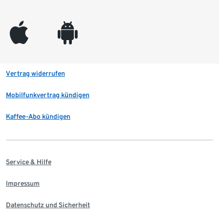
appleinc
android
Vertrag widerrufen
Mobilfunkvertrag kündigen
Kaffee-Abo kündigen
Service & Hilfe
Impressum
Datenschutz und Sicherheit