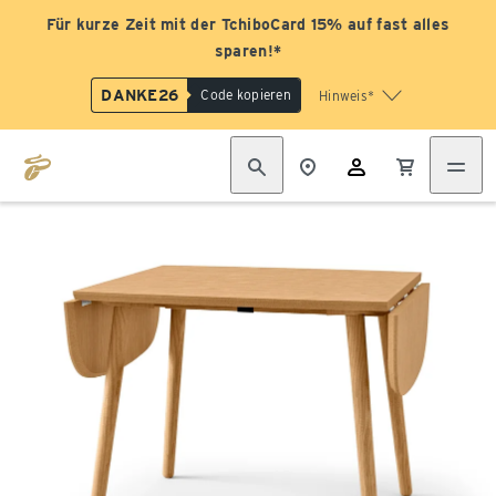
Für kurze Zeit mit der TchiboCard 15% auf fast alles
sparen!*
DANKE26
Code kopieren
Hinweis*