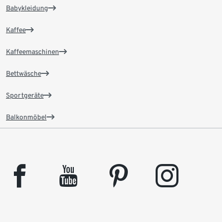
Babykleidung
Kaffee
Kaffeemaschinen
Bettwäsche
Sportgeräte
Balkonmöbel
facebook
youtube
pinterest
instagram