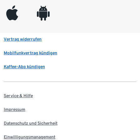
appleinc
android
Vertrag widerrufen
Mobilfunkvertrag kündigen
Kaffee-Abo kündigen
Service & Hilfe
Impressum
Datenschutz und Sicherheit
Einwilligungsmanagement