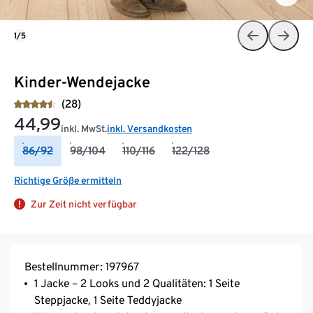
1/5
Kinder-Wendejacke
(28)
44,99
inkl. MwSt.
inkl. Versandkosten
86/92
98/104
110/116
122/128
Richtige Größe ermitteln
Zur Zeit nicht verfügbar
Bestellnummer: 197967
1 Jacke – 2 Looks und 2 Qualitäten: 1 Seite
Steppjacke, 1 Seite Teddyjacke