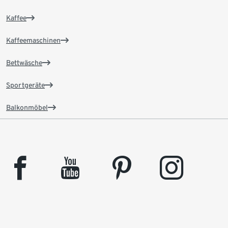
Kaffee
Kaffeemaschinen
Bettwäsche
Sportgeräte
Balkonmöbel
facebook
youtube
pinterest
instagram