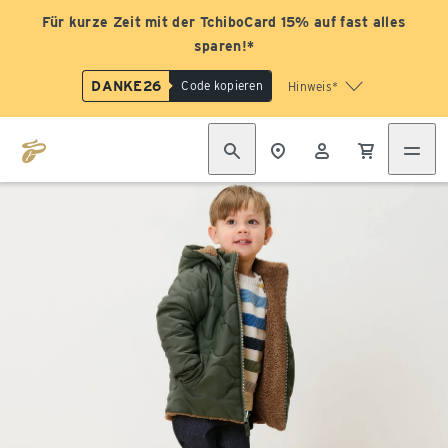
Für kurze Zeit mit der TchiboCard 15% auf fast alles
sparen!*
DANKE26
Code kopieren
Hinweis*