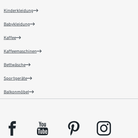
Kinderkleidung
Babykleidung
Kaffee
Kaffeemaschinen
Bettwäsche
Sportgeräte
Balkonmöbel
facebook
youtube
pinterest
instagram