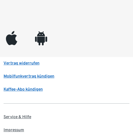
appleinc
android
Vertrag widerrufen
Mobilfunkvertrag kündigen
Kaffee-Abo kündigen
Service & Hilfe
Impressum