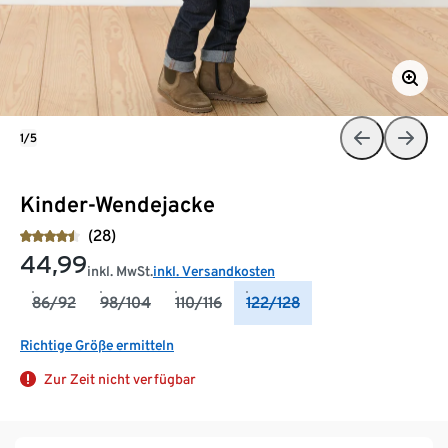
1/5
Kinder-Wendejacke
(28)
44,99
inkl. MwSt.
inkl. Versandkosten
86/92
98/104
110/116
122/128
Richtige Größe ermitteln
Zur Zeit nicht verfügbar