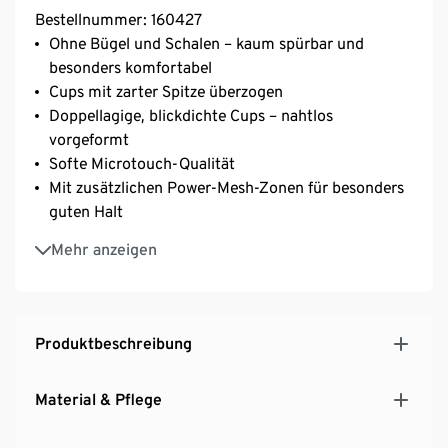
Bestellnummer: 160427
Ohne Bügel und Schalen – kaum spürbar und
besonders komfortabel
Cups mit zarter Spitze überzogen
Doppellagige, blickdichte Cups – nahtlos
vorgeformt
Softe Microtouch-Qualität
Mit zusätzlichen Power-Mesh-Zonen für besonders
guten Halt
Mit hochwertigem Markenelasthan für
Mehr anzeigen
Langlebigkeit und hohe Waschbeständigkeit
Längenverstellbare Träger
3-fach verstellbarer SoftSeal®-Häkchenverschluss
Produktbeschreibung
Material & Pflege