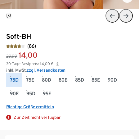
1/3
Soft-BH
(86)
14,00
29,99
30-Tage-Bestpreis:
14,00
€
inkl. MwSt.
zzgl. Versandkosten
75D
75E
80D
80E
85D
85E
90D
90E
95D
95E
Richtige Größe ermitteln
Zur Zeit nicht verfügbar