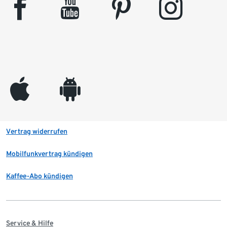
facebook
youtube
pinterest
instagram
appleinc
android
Vertrag widerrufen
Mobilfunkvertrag kündigen
Kaffee-Abo kündigen
Service & Hilfe