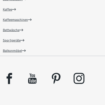
Kaffee
Kaffeemaschinen
Bettwäsche
Sportgeräte
Balkonmöbel
facebook
youtube
pinterest
instagram