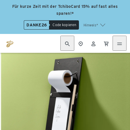
Für kurze Zeit mit der TchiboCard 15% auf fast alles
sparen!*
DANKE26
Code kopieren
Hinweis*