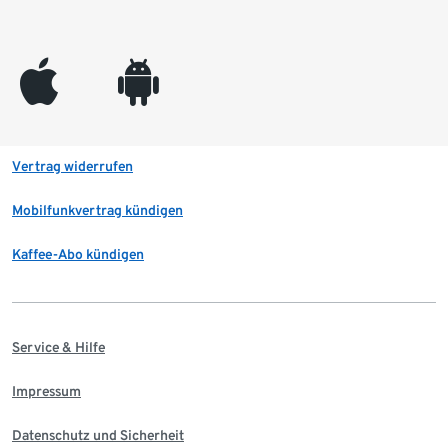
appleinc
android
Vertrag widerrufen
Mobilfunkvertrag kündigen
Kaffee-Abo kündigen
Service & Hilfe
Impressum
Datenschutz und Sicherheit