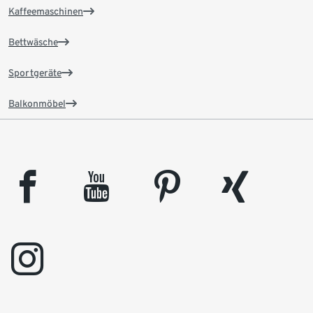
Kaffeemaschinen
Bettwäsche
Sportgeräte
Balkonmöbel
facebook
youtube
pinterest
xing
instagram