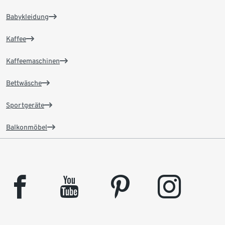
Babykleidung
Kaffee
Kaffeemaschinen
Bettwäsche
Sportgeräte
Balkonmöbel
facebook
youtube
pinterest
instagram