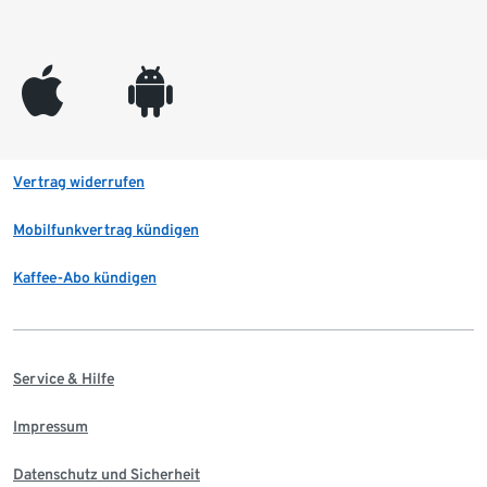
appleinc
android
Vertrag widerrufen
Mobilfunkvertrag kündigen
Kaffee-Abo kündigen
Service & Hilfe
Impressum
Datenschutz und Sicherheit