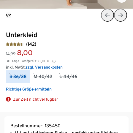
1/2
Unterkleid
(142)
8,00
14,99
30-Tage-Bestpreis:
8,00
€
inkl. MwSt.
zzgl. Versandkosten
S 36/38
M 40/42
L 44/46
Richtige Größe ermitteln
Zur Zeit nicht verfügbar
Bestellnummer: 135450
Mit antistatischem Finish – perfekt unter Kleidern