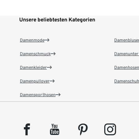
Unsere beliebtesten Kategorien
Damenmode
Damenbluse
Damenschmuck
Damenunter
Damenkleider
Damenhose
Damenpullover
Damenschuh
Damensporthosen
facebook
youtube
pinterest
instagram