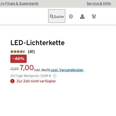
 in Filiale & Supermarkt
Service & Hilfe
Suche
LED-Lichterkette
(41)
-46%
7,00
12,99
inkl. MwSt.
zzgl. Versandkosten
30-Tage-Bestpreis:
12,99
€
Zur Zeit nicht verfügbar