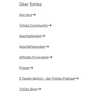
Über Tchibo
Karriere
Tchibo Community
Nachhaltigkeit
Geschäftskunden
Affiliate Programm
Presse
5 Tassen täglich – der Tchibo Podcast
Tchibo Blog