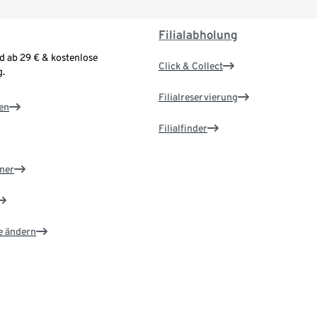
Filialabholung
d ab 29 € & kostenlose
Click & Collect
.
Filialreservierung
en
Filialfinder
ner
e ändern