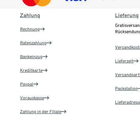
Zahlung
Lieferung
Gratisversan
Rechnung
Rücksendung
Ratenzahlung
Versandkost
Bankeinzug
Lieferzeit
Kreditkarte
Versandpart
Paypal
Packstation
Vorauskasse
Lieferadress
Zahlung in der Filiale