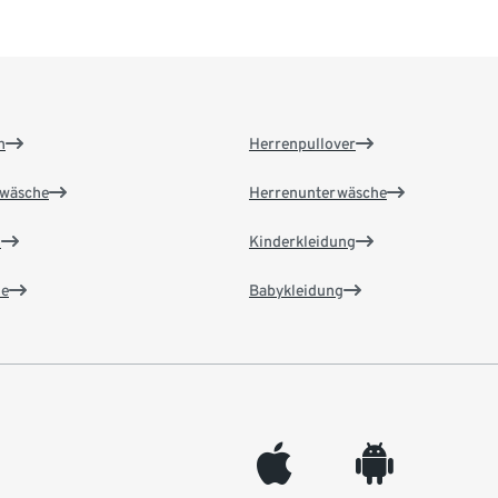
n
Herrenpullover
wäsche
Herrenunterwäsche
n
Kinderkleidung
e
Babykleidung
appleinc
android