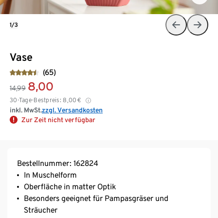
1/3
Vase
(65)
8,00
14,99
30-Tage-Bestpreis:
8,00
€
inkl. MwSt.
zzgl. Versandkosten
Zur Zeit nicht verfügbar
Bestellnummer: 162824
In Muschelform
Oberfläche in matter Optik
Besonders geeignet für Pampasgräser und
Sträucher