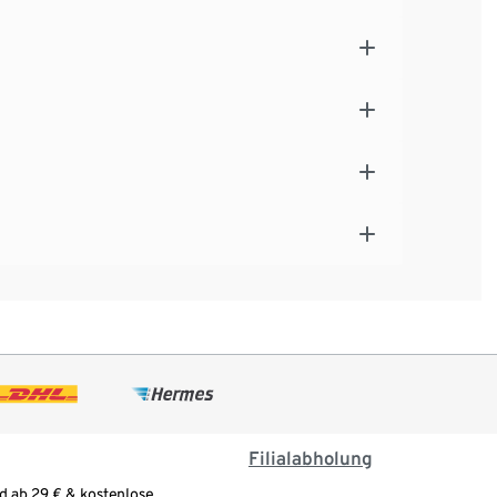
Filialabholung
d ab 29 € & kostenlose