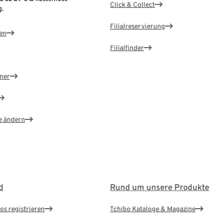
Click & Collect
.
Filialreservierung
en
Filialfinder
ner
e ändern
d
Rund um unsere Produkte
os registrieren
Tchibo Kataloge & Magazine