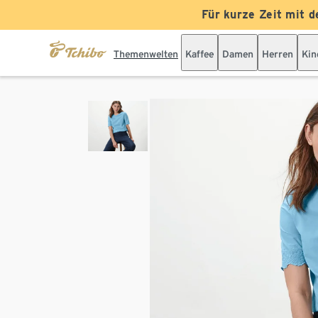
Für kurze Zeit mit d
Themenwelten
Kaffee
Damen
Herren
Kin