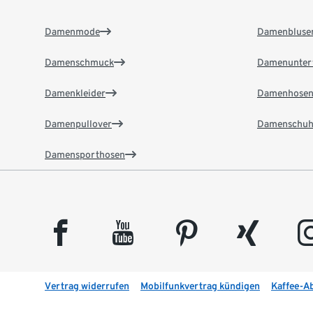
Damenmode
Damenbluse
Damenschmuck
Damenunter
Damenkleider
Damenhose
Damenpullover
Damenschuh
Damensporthosen
facebook
youtube
pinterest
xing
insta
Vertrag widerrufen
Mobilfunkvertrag kündigen
Kaffee-A