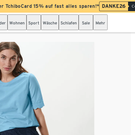
er TchiboCard 15% auf fast alles sparen!*
DANKE26
C
der
Wohnen
Sport
Wäsche
Schlafen
Sale
Mehr