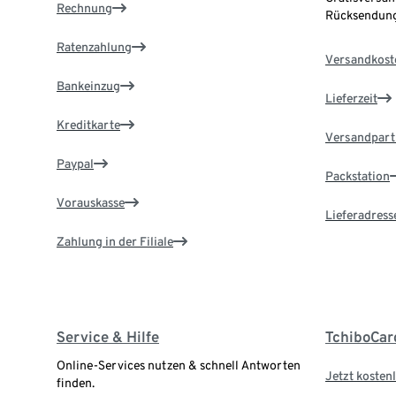
Rechnung
Rücksendung
Ratenzahlung
Versandkost
Bankeinzug
Lieferzeit
Kreditkarte
Versandpart
Paypal
Packstation
Vorauskasse
Lieferadress
Zahlung in der Filiale
Service & Hilfe
TchiboCar
Online-Services nutzen & schnell Antworten
Jetzt kostenl
finden.