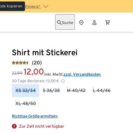
ode kopieren
Hinweis*
Suche
Shirt mit Stickerei
(20)
12,00
22,99
inkl. MwSt.
zzgl. Versandkosten
30-Tage-Bestpreis:
12,00
€
XS 32/34
S 36/38
M 40/42
L 44/46
XL 48/50
Richtige Größe ermitteln
Zur Zeit nicht verfügbar