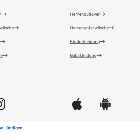
n
Herrenpullover
wäsche
Herrenunterwäsche
n
Kinderkleidung
e
Babykleidung
gram
appleinc
android
bo kündigen