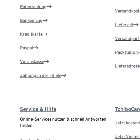
Ratenzahlung
Versandkost
Bankeinzug
Lieferzeit
Kreditkarte
Versandpart
Paypal
Packstation
Vorauskasse
Lieferadress
Zahlung in der Filiale
Service & Hilfe
TchiboCar
Online-Services nutzen & schnell Antworten
Jetzt kostenl
finden.
Jetzt Vortei