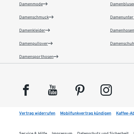
Damenmode
Damenbluse
Damenschmuck
Damenunter
Damenkleider
Damenhose
Damenpullover
Damenschuh
Damensporthosen
facebook
youtube
pinterest
instagram
Vertrag widerrufen
Mobilfunkvertrag kündigen
Kaffee-A
Service & Hilfe
Impressum
Datenschutz und Sicherheit