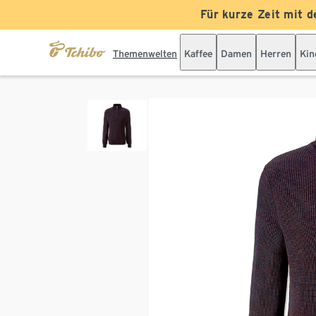
Für kurze Zeit mit d
Themenwelten
Kaffee
Damen
Herren
Kin