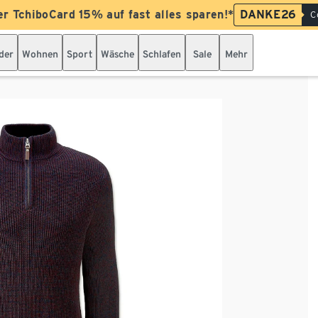
er TchiboCard 15% auf fast alles sparen!*
DANKE26
C
der
Wohnen
Sport
Wäsche
Schlafen
Sale
Mehr