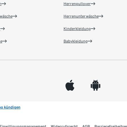
n
Herrenpullover
wäsche
Herrenunterwäsche
n
Kinderkleidung
e
Babykleidung
appleinc
android
bo kündigen
Einwilligungsmanagement
Widerrufsrecht
AGB
Barrierefreiheitse