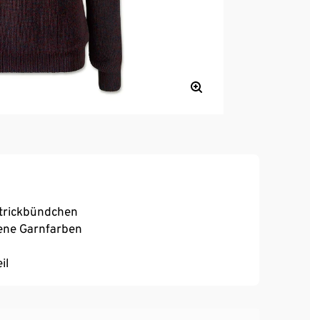
strickbündchen
ene Garnfarben
il