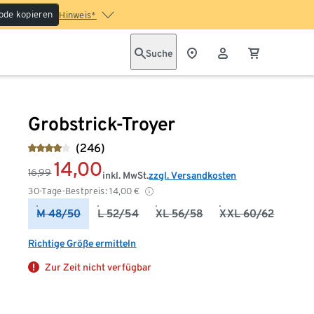
ode kopieren
Hinweis*
Suche
Grobstrick-Troyer
(246)
14,00
16,99
inkl. MwSt.
zzgl. Versandkosten
30-Tage-Bestpreis:
14,00
€
M 48/50
L 52/54
XL 56/58
XXL 60/62
Richtige Größe ermitteln
Zur Zeit nicht verfügbar