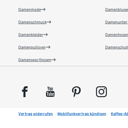
Damenmode
Damenbluse
Damenschmuck
Damenunter
Damenkleider
Damenhose
Damenpullover
Damenschuh
Damensporthosen
facebook
youtube
pinterest
instagram
Vertrag widerrufen
Mobilfunkvertrag kündigen
Kaffee-A