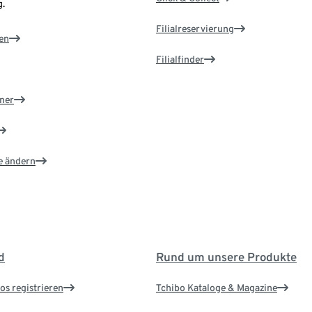
.
Filialreservierung
en
Filialfinder
ner
e ändern
d
Rund um unsere Produkte
os registrieren
Tchibo Kataloge & Magazine