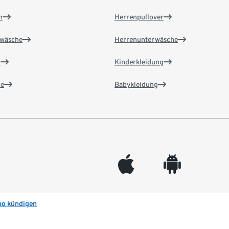
n
Herrenpullover
wäsche
Herrenunterwäsche
n
Kinderkleidung
e
Babykleidung
appleinc
android
bo kündigen