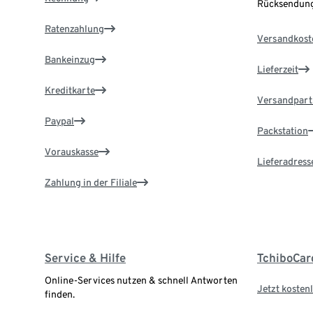
Rücksendung
Ratenzahlung
Versandkost
Bankeinzug
Lieferzeit
Kreditkarte
Versandpart
Paypal
Packstation
Vorauskasse
Lieferadress
Zahlung in der Filiale
Service & Hilfe
TchiboCar
Online-Services nutzen & schnell Antworten
Jetzt kostenl
finden.