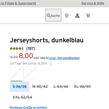
 in Filiale & Supermarkt
Service & Hilfe
Suche
Jerseyshorts, dunkelblau
(187)
8,00
14,99
inkl. MwSt.
zzgl. Versandkosten
30-Tage-Bestpreis:
8,00
€
S 36/38
M 40/42
L 44/46
XL 48/50
XXL 52/54
Richtige Größe ermitteln