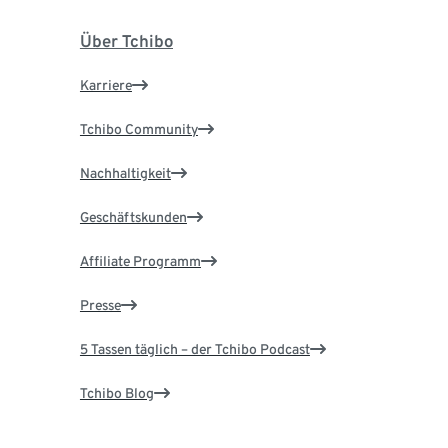
Über Tchibo
Karriere
Tchibo Community
Nachhaltigkeit
Geschäftskunden
Affiliate Programm
Presse
5 Tassen täglich – der Tchibo Podcast
Tchibo Blog