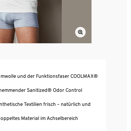
aumwolle und der Funktionsfaser COOLMAX®
shemmender Sanitized® Odor Control
thetische Textilien frisch – natürlich und
ppeltes Material im Achselbereich
bei voller Bewegungsfreiheit