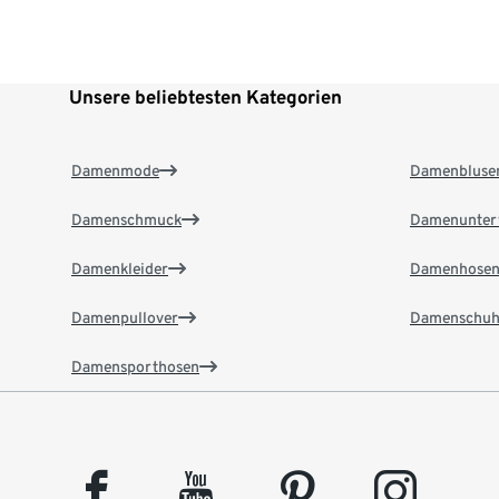
Unsere beliebtesten Kategorien
Damenmode
Damenbluse
Damenschmuck
Damenunter
Damenkleider
Damenhose
Damenpullover
Damenschuh
Damensporthosen
facebook
youtube
pinterest
instagram