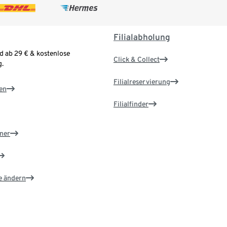
Filialabholung
d ab 29 € & kostenlose
Click & Collect
.
Filialreservierung
en
Filialfinder
ner
e ändern