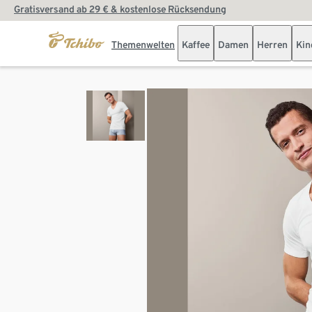
Gratisversand ab 29 € & kostenlose Rücksendung
Themenwelten
Kaffee
Damen
Herren
Kin