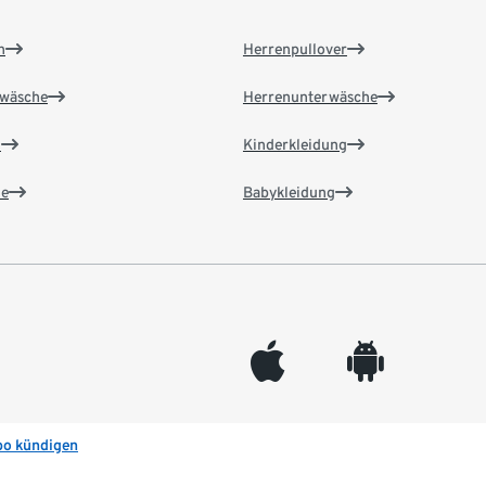
n
Herrenpullover
wäsche
Herrenunterwäsche
n
Kinderkleidung
e
Babykleidung
appleinc
android
bo kündigen