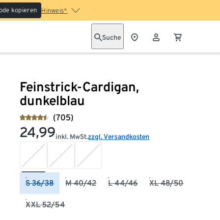
ode kopieren
Hinweis*
Suche
Feinstrick-Cardigan,
dunkelblau
(705)
24,99
inkl. MwSt.
zzgl. Versandkosten
S 36/38
M 40/42
L 44/46
XL 48/50
XXL 52/54