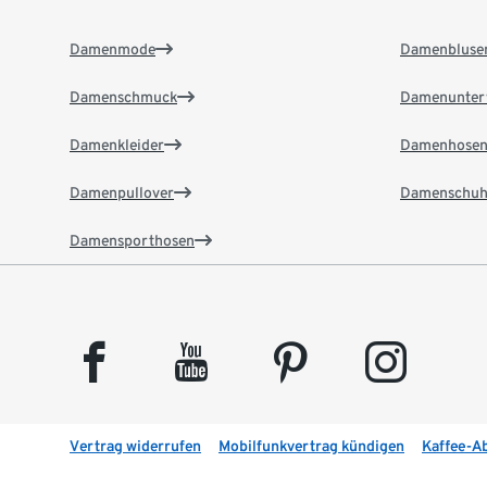
Damenmode
Damenbluse
Damenschmuck
Damenunter
Damenkleider
Damenhose
Damenpullover
Damenschuh
Damensporthosen
facebook
youtube
pinterest
instagram
Vertrag widerrufen
Mobilfunkvertrag kündigen
Kaffee-A