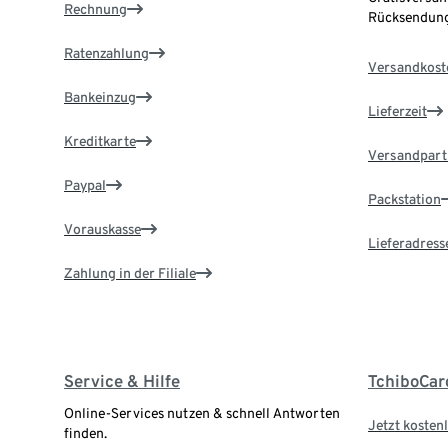
Rechnung
Rücksendung
Ratenzahlung
Versandkost
Bankeinzug
Lieferzeit
Kreditkarte
Versandpart
Paypal
Packstation
Vorauskasse
Lieferadress
Zahlung in der Filiale
Service & Hilfe
TchiboCar
Online-Services nutzen & schnell Antworten
Jetzt kostenl
finden.