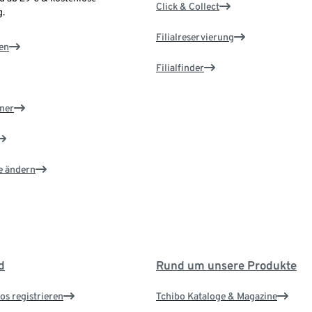
Click & Collect
.
Filialreservierung
en
Filialfinder
ner
e ändern
d
Rund um unsere Produkte
os registrieren
Tchibo Kataloge & Magazine