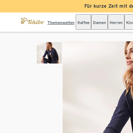
Für kurze Zeit mit d
Themenwelten
Kaffee
Damen
Herren
Kin