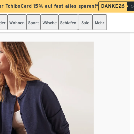
er TchiboCard 15% auf fast alles sparen!*
DANKE26
C
der
Wohnen
Sport
Wäsche
Schlafen
Sale
Mehr