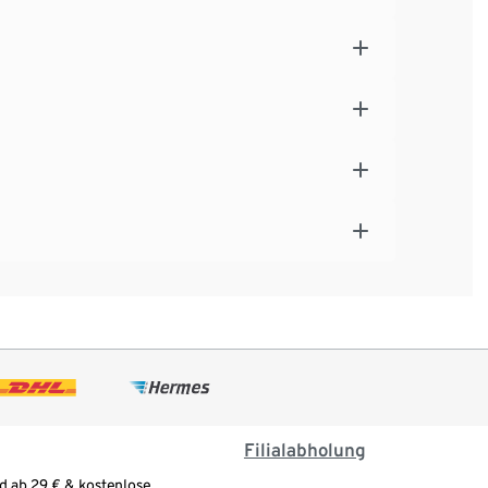
Filialabholung
d ab 29 € & kostenlose