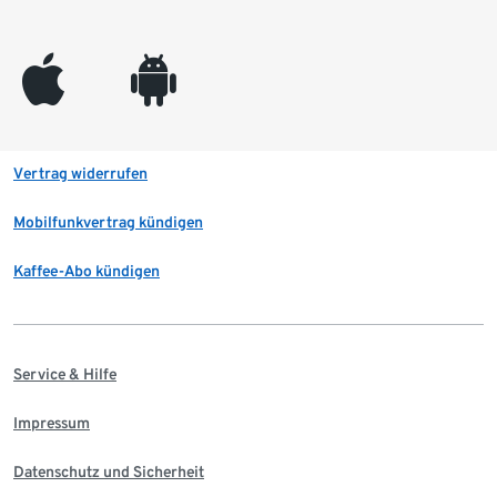
appleinc
android
Vertrag widerrufen
Mobilfunkvertrag kündigen
Kaffee-Abo kündigen
Service & Hilfe
Impressum
Datenschutz und Sicherheit