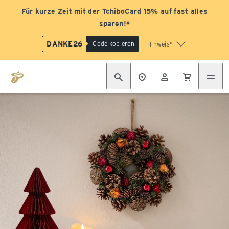
Für kurze Zeit mit der TchiboCard 15% auf fast alles
sparen!*
DANKE26
Code kopieren
Hinweis*