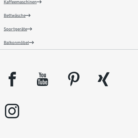
Kaffeemaschinen
Bettwäsche
Sportgeräte
Balkonmöbel
facebook
youtube
pinterest
xing
instagram