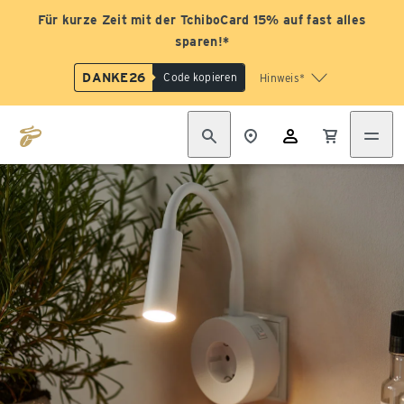
Für kurze Zeit mit der TchiboCard 15% auf fast alles
sparen!*
DANKE26
Code kopieren
Hinweis*