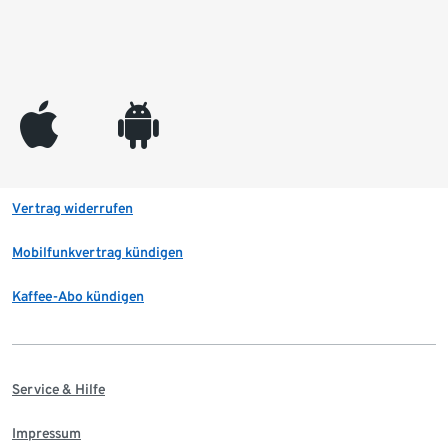
appleinc
android
Vertrag widerrufen
Mobilfunkvertrag kündigen
Kaffee-Abo kündigen
Service & Hilfe
Impressum