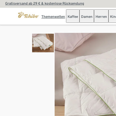
Gratisversand ab 29 € & kostenlose Rücksendung
Themenwelten
Kaffee
Damen
Herren
Kin