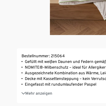
Bestellnummer: 215064
Gefüllt mit weißen Daunen und Federn gemä
NOMITE®-Milbenschutz – ideal für Allergiker
Ausgezeichnete Kombination aus Wärme, Lei
Decke mit Kassettensteppung – kein Verrutsc
Eingefasst mit rundumlaufender Paspel
Bezug aus Bio-Baumwolle
Mehr anzeigen
Wärmeklasse 1: leichte Sommerdecke mit g
irisette® greenline: exklusiv entwickelt für T