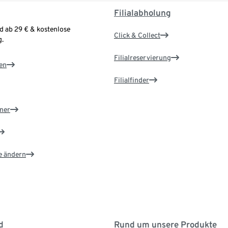
Filialabholung
d ab 29 € & kostenlose
Click & Collect
.
Filialreservierung
en
Filialfinder
ner
e ändern
d
Rund um unsere Produkte