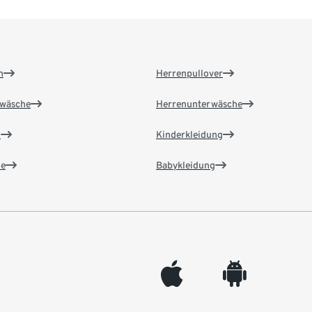
n
Herrenpullover
wäsche
Herrenunterwäsche
n
Kinderkleidung
e
Babykleidung
appleinc
android