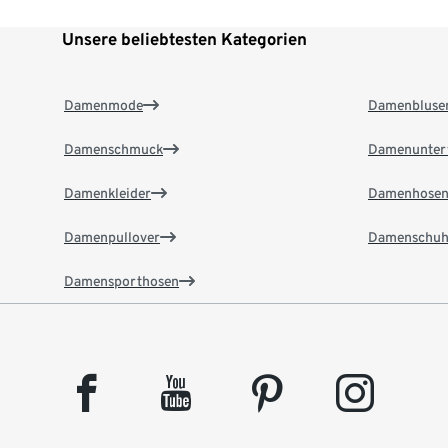
Unsere beliebtesten Kategorien
Damenmode
Damenbluse
Damenschmuck
Damenunter
Damenkleider
Damenhose
Damenpullover
Damenschuh
Damensporthosen
facebook
youtube
pinterest
instagram