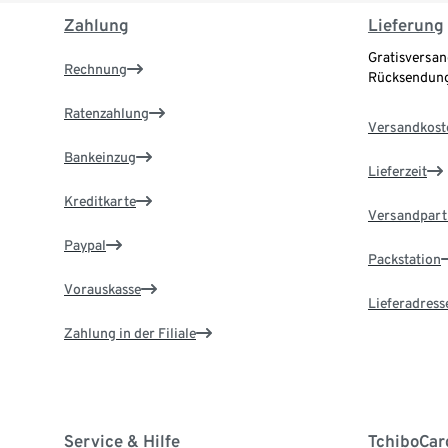
Zahlung
Lieferung
Gratisversan
Rechnung
Rücksendung
Ratenzahlung
Versandkost
Bankeinzug
Lieferzeit
Kreditkarte
Versandpart
Paypal
Packstation
Vorauskasse
Lieferadress
Zahlung in der Filiale
Service & Hilfe
TchiboCar