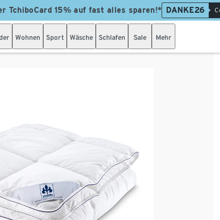
er TchiboCard 15% auf fast alles sparen!*
DANKE26
C
der
Wohnen
Sport
Wäsche
Schlafen
Sale
Mehr