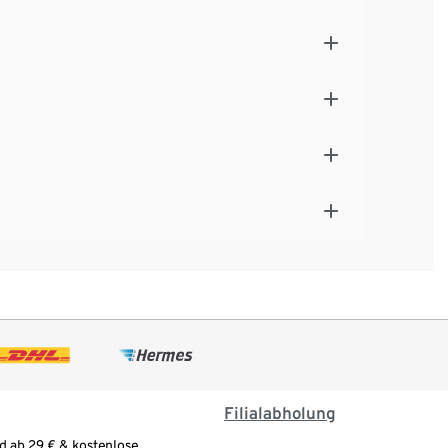
Filialabholung
d ab 29 € & kostenlose