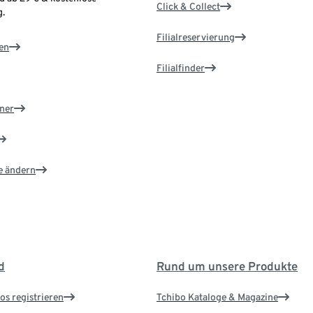
Click & Collect
.
Filialreservierung
en
Filialfinder
ner
e ändern
d
Rund um unsere Produkte
os registrieren
Tchibo Kataloge & Magazine