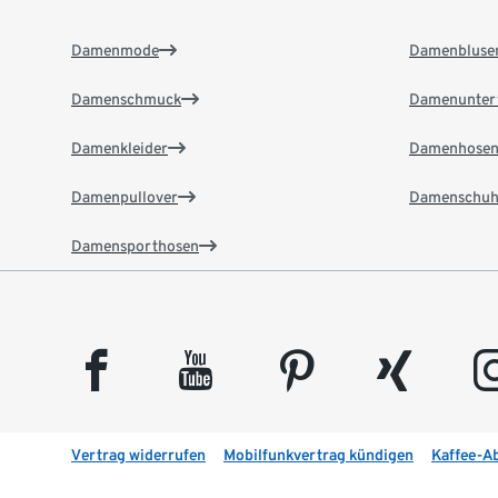
Damenmode
Damenbluse
Damenschmuck
Damenunter
Damenkleider
Damenhose
Damenpullover
Damenschuh
Damensporthosen
facebook
youtube
pinterest
xing
insta
Vertrag widerrufen
Mobilfunkvertrag kündigen
Kaffee-A