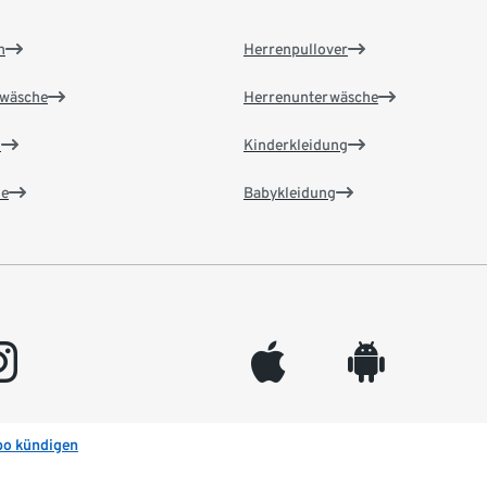
n
Herrenpullover
wäsche
Herrenunterwäsche
n
Kinderkleidung
e
Babykleidung
gram
appleinc
android
bo kündigen