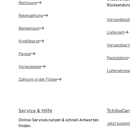
Rechnung
Rücksendung
Ratenzahlung
Versandkost
Bankeinzug
Lieferzeit
Kreditkarte
Versandpart
Paypal
Packstation
Vorauskasse
Lieferadress
Zahlung in der Filiale
Service & Hilfe
TchiboCar
Online-Services nutzen & schnell Antworten
Jetzt kostenl
finden.