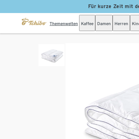
Für kurze Zeit mit d
Themenwelten
Kaffee
Damen
Herren
Kin