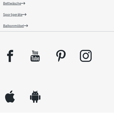
Bettwäsche
Sportgeräte
Balkonmöbel
facebook
youtube
pinterest
instagram
appleinc
android