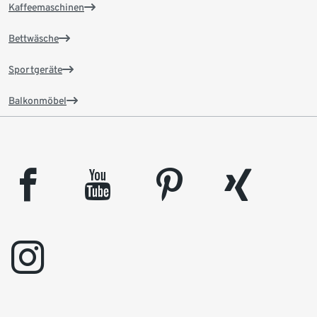
Kaffeemaschinen
Bettwäsche
Sportgeräte
Balkonmöbel
facebook
youtube
pinterest
xing
instagram