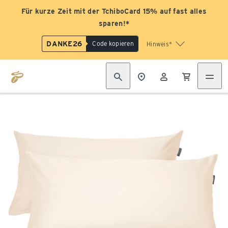
Für kurze Zeit mit der TchiboCard 15% auf fast alles
sparen!*
DANKE26
Code kopieren
Hinweis*