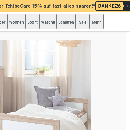
er TchiboCard 15% auf fast alles sparen!*
DANKE26
C
der
Wohnen
Sport
Wäsche
Schlafen
Sale
Mehr