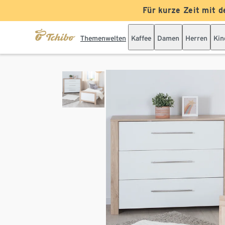
Für kurze Zeit mit d
Themenwelten
Kaffee
Damen
Herren
Kin