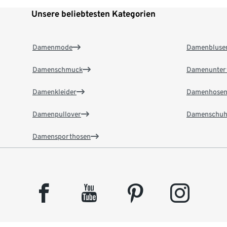
Unsere beliebtesten Kategorien
Damenmode
Damenbluse
Damenschmuck
Damenunter
Damenkleider
Damenhose
Damenpullover
Damenschuh
Damensporthosen
facebook
youtube
pinterest
instagram