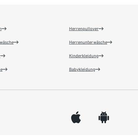
n
Herrenpullover
wäsche
Herrenunterwäsche
n
Kinderkleidung
e
Babykleidung
appleinc
android