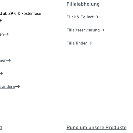
Filialabholung
d ab 29 € & kostenlose
Click & Collect
.
Filialreservierung
en
Filialfinder
ner
e ändern
d
Rund um unsere Produkte