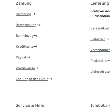
Zahlung
Lieferung
Gratisversan
Rechnung
Rücksendung
Ratenzahlung
Versandkost
Bankeinzug
Lieferzeit
Kreditkarte
Versandpart
Paypal
Packstation
Vorauskasse
Lieferadress
Zahlung in der Filiale
Service & Hilfe
TchiboCar