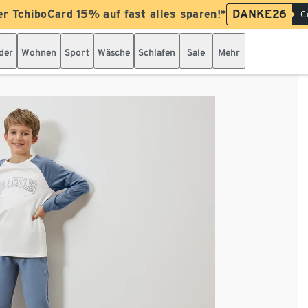
er TchiboCard 15% auf fast alles sparen!*
DANKE26
C
der
Wohnen
Sport
Wäsche
Schlafen
Sale
Mehr