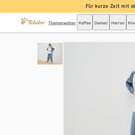
Für kurze Zeit mit d
Themenwelten
Kaffee
Damen
Herren
Kin