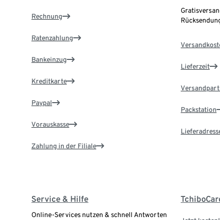
Gratisversan
Rechnung
Rücksendung
Ratenzahlung
Versandkost
Bankeinzug
Lieferzeit
Kreditkarte
Versandpart
Paypal
Packstation
Vorauskasse
Lieferadress
Zahlung in der Filiale
Service & Hilfe
TchiboCar
Online-Services nutzen & schnell Antworten