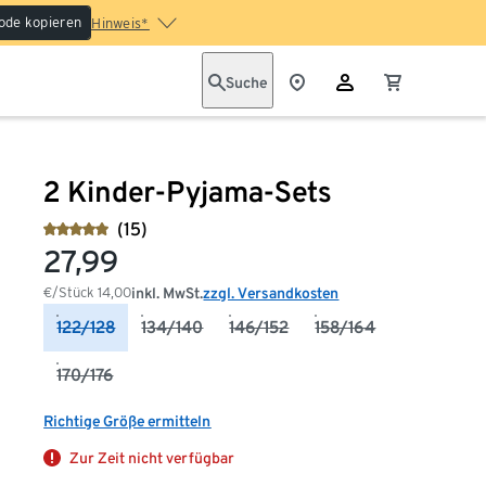
ode kopieren
Hinweis*
Suche
2 Kinder-Pyjama-Sets
(15)
27,99
€/Stück
14,00
inkl. MwSt.
zzgl. Versandkosten
122/128
134/140
146/152
158/164
170/176
Richtige Größe ermitteln
Zur Zeit nicht verfügbar