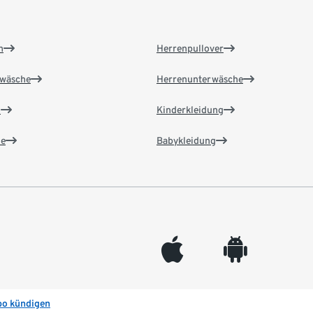
n
Herrenpullover
wäsche
Herrenunterwäsche
n
Kinderkleidung
e
Babykleidung
appleinc
android
bo kündigen