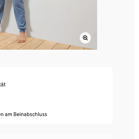
tät
n
en am Beinabschluss