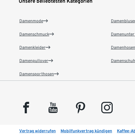
Unsere beliebtesten Kategorien
Damenmode
Damenbluse
Damenschmuck
Damenunter
Damenkleider
Damenhose
Damenpullover
Damenschuh
Damensporthosen
facebook
youtube
pinterest
instagram
Vertrag widerrufen
Mobilfunkvertrag kündigen
Kaffee-A