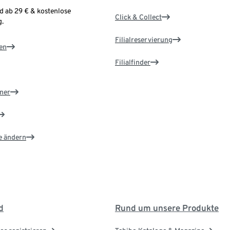
d ab 29 € & kostenlose
Click & Collect
.
Filialreservierung
en
Filialfinder
ner
e ändern
d
Rund um unsere Produkte