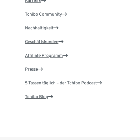
Karriere
Tchibo Community
Nachhaltigkeit
Geschäftskunden
Affiliate Programm
Presse
5 Tassen täglich – der Tchibo Podcast
Tchibo Blog